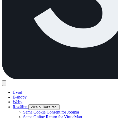
Úvod
E-shopy
Weby
Rozšíření
Více o: Rozšíření
Sema Cookie Consent for Joomla
Sema Online Return for VirtueMart